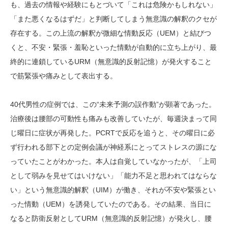
も、過去の情報や経験にもとづいて「これは危険かもしれない」
「また悪くなるはずだ」と判断してしまう無意識の解釈のクセが
存在する。この上流の解釈が微細な情動反応（UEM）と結びつ
くと、不安・緊張・羞恥といった情動が自動的に立ち上がり、最
終的に連鎖しているURM（無意識的反射記憶）が発火すること
で筋緊張や痛みとして表出する。
40代男性の症例では、この“未来予測の誤作動”が顕著であった。
治療後は腰部の可動性も痛みも改善していたが、毎週決まって同
じ曜日に症状が再発した。PCRTで反応を追うと、その曜日に必
ず行われる部下との定例会議が神経系にとってストレスの源にな
っていたことがわかった。本人は自覚していなかったが、「上司
として弱みを見せてはいけない」「能力不足と思われてはならな
い」という無意識的解釈（UIM）が働き、それが不安や緊張とい
った情動（UEM）を誘発していたのである。その結果、当日に
なると防衛反射としてURM（無意識的反射記憶）が発火し、腰