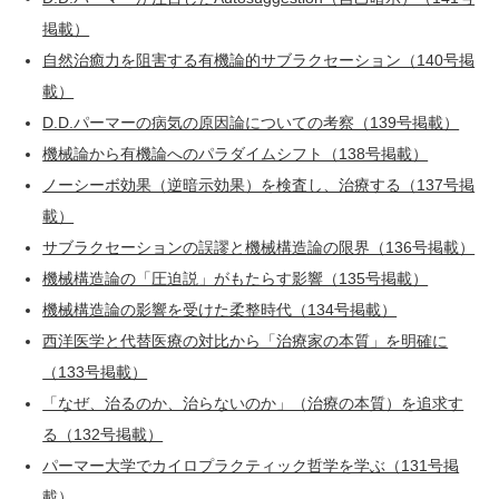
掲載）
自然治癒力を阻害する有機論的サブラクセーション（140号掲
載）
D.D.パーマーの病気の原因論についての考察（139号掲載）
機械論から有機論へのパラダイムシフト（138号掲載）
ノーシーボ効果（逆暗示効果）を検査し、治療する（137号掲
載）
サブラクセーションの誤謬と機械構造論の限界（136号掲載）
機械構造論の「圧迫説」がもたらす影響（135号掲載）
機械構造論の影響を受けた柔整時代（134号掲載）
西洋医学と代替医療の対比から「治療家の本質」を明確に
（133号掲載）
「なぜ、治るのか、治らないのか」（治療の本質）を追求す
る（132号掲載）
パーマー大学でカイロプラクティック哲学を学ぶ（131号掲
載）