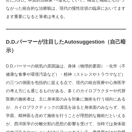
野に入れた“本質的治療家”へ進化していく。構造と機能と心がつ
ながった統合的な治療観は、現代の慢性症状の臨床においてます
ます重要になると筆者は考える。
D.D.パーマーが注目したAutosuggestion（自己暗
示）
D.D.パーマーの病気の原因論は、身体（物理的要因）・化学（不
健康な食事や環境汚染など）・精神（ストレスやトラウマなど）
の三つの側面を包括的に捉える点で、現代の統合医療や心身医学
の考え方にも通じるものがある。多くのカイロプラクターや代替
医療の施術者は、主に身体面のみを対象に施術を行う傾向にある
が、カイロプラクティックの源流を辿ると身体面のみならず、化
学面、精神面も含めて施術を行うことが理想的な施術だといえる
が、西洋医学の分離分割の思想の影響を受けて、当時では身体面