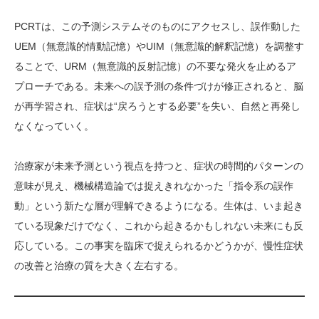
PCRTは、この予測システムそのものにアクセスし、誤作動した
UEM（無意識的情動記憶）やUIM（無意識的解釈記憶）を調整す
ることで、URM（無意識的反射記憶）の不要な発火を止めるア
プローチである。未来への誤予測の条件づけが修正されると、脳
が再学習され、症状は“戻ろうとする必要”を失い、自然と再発し
なくなっていく。
治療家が未来予測という視点を持つと、症状の時間的パターンの
意味が見え、機械構造論では捉えきれなかった「指令系の誤作
動」という新たな層が理解できるようになる。生体は、いま起き
ている現象だけでなく、これから起きるかもしれない未来にも反
応している。この事実を臨床で捉えられるかどうかが、慢性症状
の改善と治療の質を大きく左右する。