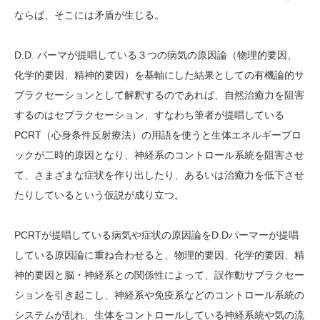
ならば、そこには矛盾が生じる。
D.D. パーマが提唱している３つの病気の原因論（物理的要因、
化学的要因、精神的要因）を基軸にした結果としての有機論的サ
ブラクセーションとして解釈するのであれば、自然治癒力を阻害
するのはセブラクセーション、すなわち筆者が提唱している
PCRT（心身条件反射療法）の用語を使うと生体エネルギーブロ
ックが二時的原因となり、神経系のコントロール系統を阻害させ
て、さまざまな症状を作り出したり、あるいは治癒力を低下させ
たりしているという仮説が成り立つ。
PCRTが提唱している病気や症状の原因論をD.Dパーマーが提唱
している原因論に重ね合わせると、物理的要因、化学的要因、精
神的要因と脳・神経系との関係性によって、誤作動サブラクセー
ションを引き起こし、神経系や免疫系などのコントロール系統の
システムが乱れ、生体をコントロールしている神経系統や気の流