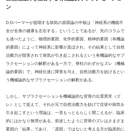
ン
D.Dパーマーが提唱する病気の原因論の中核は「神経系の機能不
全が全身の健康を左右する」ということであるが、先のコラムで
も述べたように、物理的要因、化学的要因、精神的要因（有機論
的要因）によって神経系に影響が及ぼされ、その結果として自然
治癒力が阻害されて病気が引き起こされるという有機論的なサブ
ラクセーションの解釈がある一方で、脊柱のわずかなズレ（機械
論的要因）で、神経伝達に障害を与え、自然治癒力を妨げるとい
う機械論的なサブラクセーションの解釈がある。
しかし、サブラクセーションを機械論的な背骨の位置異常（ズ
レ）として捉えて、それが元で自然治癒力を妨げて症状や病気を
引き起こすという理論は、一見もっともらしく聞こえるが、臨床
的にはかなり無理がある。前述したように背骨のズレはさまざま
要因の「結果」であり、「原因」ではないと考える方が臨床的に