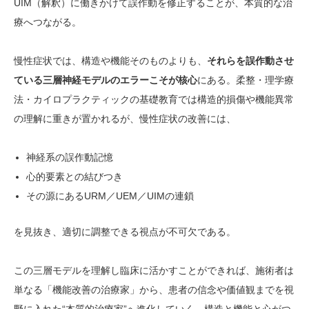
UIM（解釈）に働きかけて誤作動を修正することが、本質的な治
療へつながる。
慢性症状では、構造や機能そのものよりも、
それらを誤作動させ
ている三層神経モデルのエラーこそが核心
にある。柔整・理学療
法・カイロプラクティックの基礎教育では構造的損傷や機能異常
の理解に重きが置かれるが、慢性症状の改善には、
神経系の誤作動記憶
心的要素との結びつき
その源にあるURM／UEM／UIMの連鎖
を見抜き、適切に調整できる視点が不可欠である。
この三層モデルを理解し臨床に活かすことができれば、施術者は
単なる「機能改善の治療家」から、患者の信念や価値観までを視