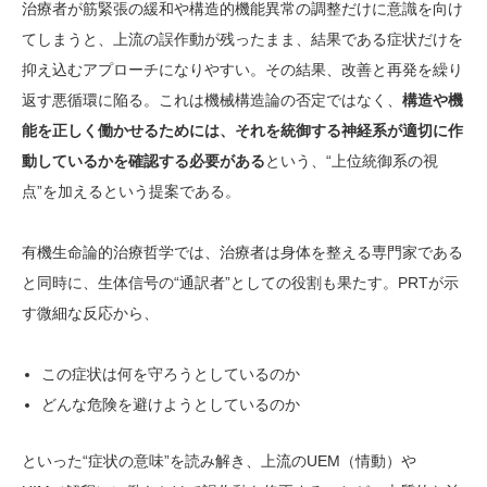
治療者が筋緊張の緩和や構造的機能異常の調整だけに意識を向け
てしまうと、上流の誤作動が残ったまま、結果である症状だけを
抑え込むアプローチになりやすい。その結果、改善と再発を繰り
返す悪循環に陥る。これは機械構造論の否定ではなく、
構造や機
能を正しく働かせるためには、それを統御する神経系が適切に作
動しているかを確認する必要がある
という、“上位統御系の視
点”を加えるという提案である。
有機生命論的治療哲学では、治療者は身体を整える専門家である
と同時に、生体信号の“通訳者”としての役割も果たす。PRTが示
す微細な反応から、
この症状は何を守ろうとしているのか
どんな危険を避けようとしているのか
といった“症状の意味”を読み解き、上流のUEM（情動）や