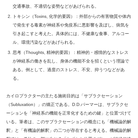
交通事故、不適切な姿勢などがあげられる。
トキシン（Toxins, 化学的要因）：外部からの有害物質や体内
で発生する毒素が神経系や免疫系に悪影響を及ぼし、病気を
引き起こすと考えた。具体的には、不健康な食事、アルコー
ル、環境汚染などがあげられる。
思考（Thoughts, 精神的要因）：精神的・感情的なストレス
が神経系の働きを乱し、身体の機能不全を招くという理論で
ある。例として、過度のストレス、不安、抑うつなどがあ
る。
カイロプラクターの主たる施術目的は「サブラクセーション
（Subluxation）」の矯正である。D.D.パーマーは、サブラクセ
ーションを「神経系の機能を正常化するための鍵」と位置づけて
いる。筆者は、このサブラクセーションの概念にも「機械論的解
釈」と「有機論的解釈」の二つが存在すると考える。機械論的解