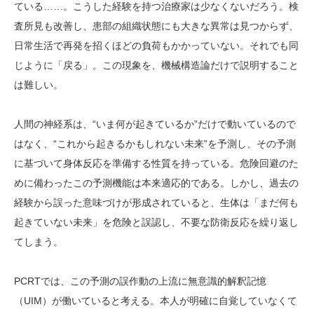
ている……。こうした経験を持つ治療家は少なくないだろう。検
査所見も改善し、患部の組織状態にも大きな異常は見つからず、
日常生活で再発を招くほどの負荷もかかっていない。それでも同
じように「戻る」。この現象を、機械構造論だけで説明すること
は難しい。
人間の神経系は、“いま何が起きているか”だけで動いているので
はなく、“これから起きるかもしれない未来”を予測し、その予測
に基づいて身体反応を準備する性質を持っている。危険回避のた
めに備わったこの予測機能は本来適応的である。しかし、過去の
経験から誤った意味づけが形成されていると、生体は「まだ何も
起きていない未来」を危険と誤認し、不要な防衛反応を繰り返し
てしまう。
PCRTでは、この予測の誤作動の上流に無意識的解釈記憶
（UIM）が働いていると考える。本人が明確に自覚していなくて