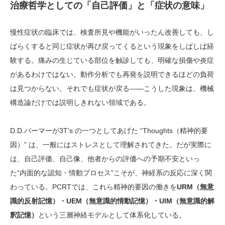
治療哲学としての「自己評価」と「症状の意味」
慢性症状の臨床では、検査所見や機能がいったん改善しても、し
ばらくすると同じ症状が再び戻ってくるという現象をしばしば経
験する。痛みの生じている部位を触診しても、明確な損傷や炎症
があるわけではない。動作分析でも再発を説明できるほどの負荷
は見つからない。それでも症状が戻る――こうした現象は、機械
構造論だけでは説明しきれない領域である。
D.D.パーマーが3T’s の一つとしてあげた “Thoughts（精神的要
因）” は、一般にはストレスとして理解されてきた。だが実際に
は、自己評価、自己像、他者からの評価への予期不安といっ
た“内面的な認知・情動プロセス”こそが、神経系の反応に深く関
わっている。PCRTでは、これら精神的要因の働きを
URM
（無意
識的反射記憶）・
UEM
（無意識的情動記憶）・
UIM
（無意識的解
釈記憶）
という三層神経モデルとして体系化している。