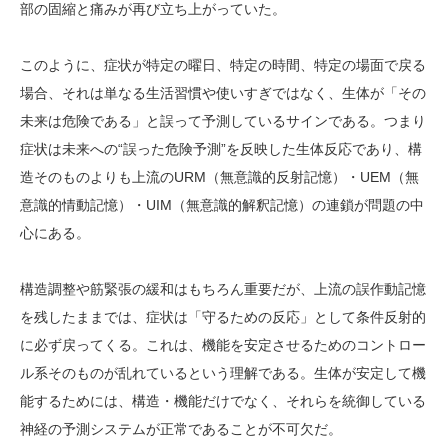
部の固縮と痛みが再び立ち上がっていた。
このように、症状が特定の曜日、特定の時間、特定の場面で戻る
場合、それは単なる生活習慣や使いすぎではなく、生体が「その
未来は危険である」と誤って予測しているサインである。つまり
症状は未来への“誤った危険予測”を反映した生体反応であり、構
造そのものよりも上流のURM（無意識的反射記憶）・UEM（無
意識的情動記憶）・UIM（無意識的解釈記憶）の連鎖が問題の中
心にある。
構造調整や筋緊張の緩和はもちろん重要だが、上流の誤作動記憶
を残したままでは、症状は「守るための反応」として条件反射的
に必ず戻ってくる。これは、機能を安定させるためのコントロー
ル系そのものが乱れているという理解である。生体が安定して機
能するためには、構造・機能だけでなく、それらを統御している
神経の予測システムが正常であることが不可欠だ。