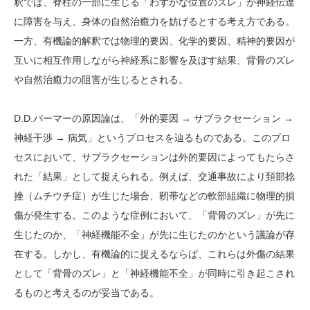
釈では、脊柱の一部に生じる「わずかな位置のズレ」が神経伝達
に障害を与え、身体の自然治癒力を妨げるとする考え方である。
一方、有機論的解釈では物理的要因、化学的要因、精神的要因が
互いに相互作用しながら神経系に影響を及ぼす結果、背骨のズレ
や自然治癒力の阻害が生じるとされる。
D.D.パーマーの原因論は、「外的要因 → サブラクセーション →
神経干渉 → 病気」というプロセスを辿るものである。このプロ
セスにおいて、サブラクセーションは外的要因によってもたらさ
れた「結果」として捉えられる。例えば、交通事故により頚部捻
挫（ムチウチ症）が生じた場合、靭帯などの軟部組織に物理的損
傷が発生する。このような症例において、「背骨のズレ」が先に
生じたのか、「神経機能不全」が先に生じたのかという議論が存
在する。しかし、有機論的に捉えるならば、これらは外傷の結果
として「背骨のズレ」と「神経機能不全」が同時に引き起こされ
るものと考えるのが妥当である。