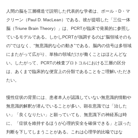
人間の脳を三層構造で説明した代表的な学者は、ポール・D・マ
クリーン（Paul D. MacLean）である。彼が提唱した「三位一体
脳（Triune Brain Theory）」は、PCRTが臨床で発展的に参照し
ているモデルである。しかしPCRTが強調するのは“脳領域そのも
の”ではなく、“無意識的な心の動き”である。脳内の信号は多領域
にまたがって広がり、単独の領域だけが働くことはほとんどな
い。したがって、PCRTの検査プロトコルにおける三層の区分
は、あくまで臨床的な便宜上の分類であることをご理解いただき
たい。
慢性症状の背景には、患者本人が認識していない無意識的情動や
無意識的解釈が潜んでいることが多い。顕在意識では「治した
い」「良くなりたい」と願っていても、無意識下の神経系は時
に、「症状を維持するほうが心理的安全を確保できる」と誤った
判断を下してしまうことがある。これは心理学的比喩ではな