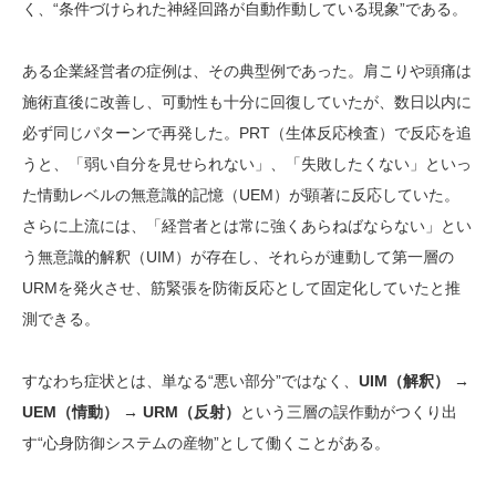
く、“条件づけられた神経回路が自動作動している現象”である。
ある企業経営者の症例は、その典型例であった。肩こりや頭痛は
施術直後に改善し、可動性も十分に回復していたが、数日以内に
必ず同じパターンで再発した。PRT（生体反応検査）で反応を追
うと、「弱い自分を見せられない」、「失敗したくない」といっ
た情動レベルの無意識的記憶（UEM）が顕著に反応していた。
さらに上流には、「経営者とは常に強くあらねばならない」とい
う無意識的解釈（UIM）が存在し、それらが連動して第一層の
URMを発火させ、筋緊張を防衛反応として固定化していたと推
測できる。
すなわち症状とは、単なる“悪い部分”ではなく、
UIM
（解釈） →
UEM
（情動） →
URM
（反射）
という三層の誤作動がつくり出
す“心身防御システムの産物”として働くことがある。