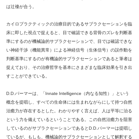
は辻褄が合う。
カイロプラクティックの治療目的であるサブラクセーションを臨
床に即した視点で捉えると、目で確認できる背骨のズレを判断基
準にするのが機械論的サブラクセーションで、目では確認できな
い神経干渉（機能異常）による神経信号（生体信号）の誤作動を
判断基準にするのが有機論的サブラクセーションであると筆者は
捉えており、その治療哲学を基本にさまざまな臨床効果を引き出
すことができている。
D.D.パーマーは、「Innate Intelligence（内なる知性）」という
概念を提唱し、すべての生命体には生まれながらにして持つ自然
治癒力が存在するとした。わかりやすく言えば、人は平等に治る
という力を備えているということである。この自然治癒力を阻害
しているのがサブラクセーションであるとD.D.パーマーは提唱し
ているが、もしも、機械論的サブラクセーションとして解釈する