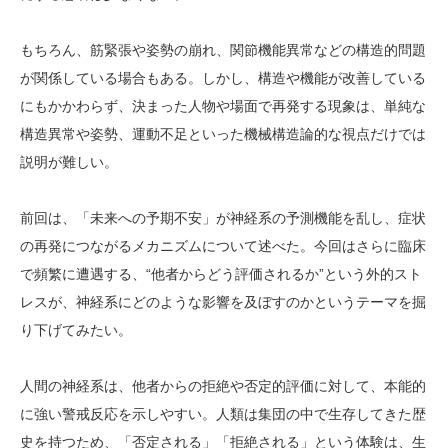
もちろん、筋緊張や姿勢の崩れ、関節機能異常などの構造的問題
が関係している場合もある。しかし、構造や機能が改善している
にもかかわらず、決まった人物や場面で再発する現象は、単純な
構造異常や姿勢、運動不足といった機械構造論的な視点だけでは
説明が難しい。
前回は、「未来への予期不安」が神経系の予測機能を乱し、症状
の再発につながるメカニズムについて述べた。今回はさらに臨床
で頻繁に遭遇する、“他者からどう評価されるか”という外的スト
レスが、神経系にどのような影響を及ぼすのかというテーマを掘
り下げてみたい。
人間の神経系は、他者からの拒絶や否定的評価に対して、本能的
に強い警戒反応を示しやすい。人類は集団の中で生存してきた歴
史を持つため、「否定される」「拒絶される」という体験は、生