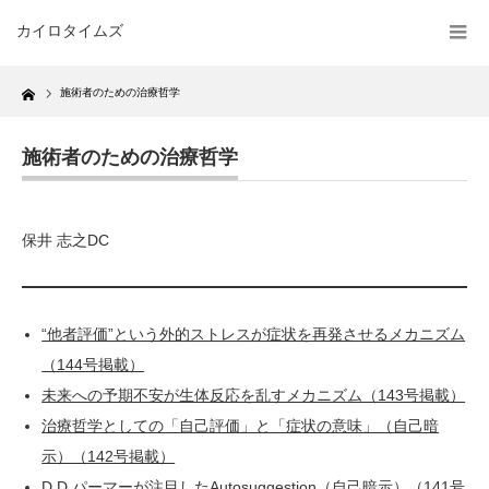
カイロタイムズ
Home
施術者のための治療哲学
施術者のための治療哲学
保井 志之DC
“他者評価”という外的ストレスが症状を再発させるメカニズム
（144号掲載）
未来への予期不安が生体反応を乱すメカニズム（143号掲載）
治療哲学としての「自己評価」と「症状の意味」（自己暗
示）（142号掲載）
D.D.パーマーが注目したAutosuggestion（自己暗示）（141号